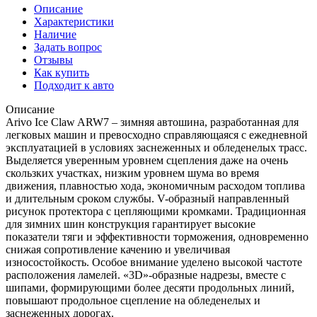
Описание
Характеристики
Наличие
Задать вопрос
Отзывы
Как купить
Подходит к авто
Описание
Arivo Ice Claw ARW7 – зимняя автошина, разработанная для
легковых машин и превосходно справляющаяся с ежедневной
эксплуатацией в условиях заснеженных и обледенелых трасс.
Выделяется уверенным уровнем сцепления даже на очень
скользких участках, низким уровнем шума во время
движения, плавностью хода, экономичным расходом топлива
и длительным сроком службы. V-образный направленный
рисунок протектора с цепляющими кромками. Традиционная
для зимних шин конструкция гарантирует высокие
показатели тяги и эффективности торможения, одновременно
снижая сопротивление качению и увеличивая
износостойкость. Особое внимание уделено высокой частоте
расположения ламелей. «3D»-образные надрезы, вместе с
шипами, формирующими более десяти продольных линий,
повышают продольное сцепление на обледенелых и
заснеженных дорогах.