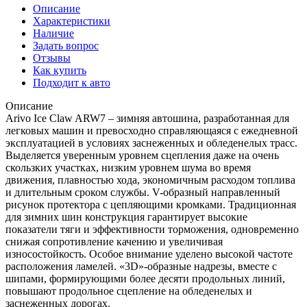
Описание
Характеристики
Наличие
Задать вопрос
Отзывы
Как купить
Подходит к авто
Описание
Arivo Ice Claw ARW7 – зимняя автошина, разработанная для
легковых машин и превосходно справляющаяся с ежедневной
эксплуатацией в условиях заснеженных и обледенелых трасс.
Выделяется уверенным уровнем сцепления даже на очень
скользких участках, низким уровнем шума во время
движения, плавностью хода, экономичным расходом топлива
и длительным сроком службы. V-образный направленный
рисунок протектора с цепляющими кромками. Традиционная
для зимних шин конструкция гарантирует высокие
показатели тяги и эффективности торможения, одновременно
снижая сопротивление качению и увеличивая
износостойкость. Особое внимание уделено высокой частоте
расположения ламелей. «3D»-образные надрезы, вместе с
шипами, формирующими более десяти продольных линий,
повышают продольное сцепление на обледенелых и
заснеженных дорогах.