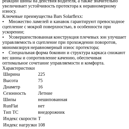
реакции шины на действия водителя, а также значительно
увеличивает устойчивость протектора к неравномерному
износу.
Ключевые преимущества Bars Solarflexx:
• Множество ламелей и канавок гарантируют превосходное
сцепление с мокрой поверхностью, в особенности при
ускорении;
• Усовершенствованная конструкция плечевых зон улучшает
управляемость и сцепление при прохождении поворотов,
минимизируя неравномерный износ протектора;
• Специальная форма боковин и структура каркаса снижают
вес шины и сопротивление качению, обеспечивая
оптимальное сочетание управляемости и комфорта.
Характеристики
Ширина
225
Высота
75
Диаметр
16
Сезонность
Летние
Шипы
нешипованная
RunFlat
нет
Тип ТС
внедорожник
Индекс скорости
T
Индекс нагрузки
108