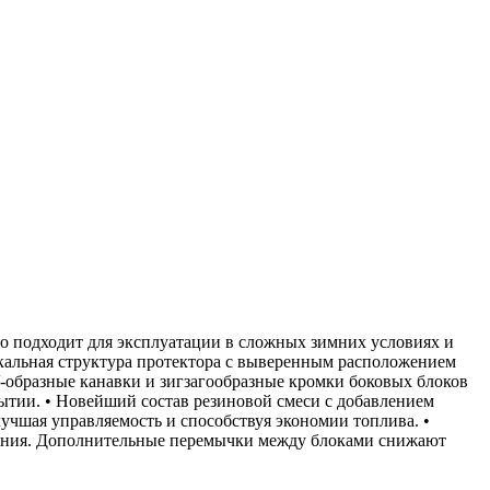
льно подходит для эксплуатации в сложных зимних условиях и
никальная структура протектора с выверенным расположением
-образные канавки и зигзагообразные кромки боковых блоков
ытии. • Новейший состав резиновой смеси с добавлением
чшая управляемость и способствуя экономии топлива. •
ования. Дополнительные перемычки между блоками снижают