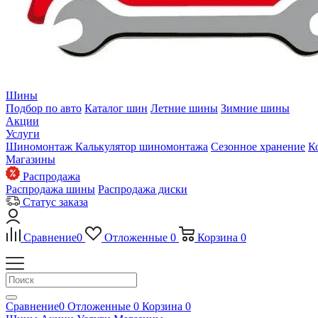
Шины
Подбор по авто
Каталог шин
Летние шины
Зимние шины
Акции
Услуги
Шиномонтаж
Калькулятор шиномонтажа
Сезонное хранение
К
Магазины
Распродажа
Распродажа шины
Распродажа диски
Статус заказа
Сравнение
0
Отложенные
0
Корзина
0
Сравнение
0
Отложенные
0
Корзина
0