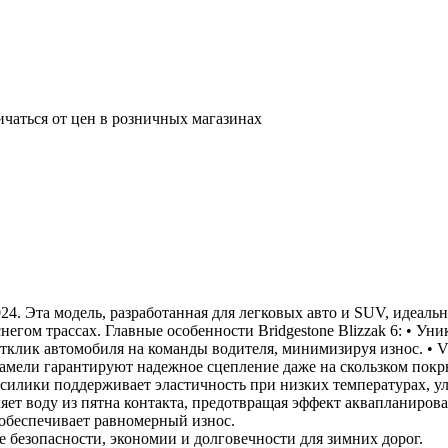
ичаться от цен в розничных магазинах
 2024. Эта модель, разработанная для легковых авто и SUV, идеа
егом трассах. Главные особенности Bridgestone Blizzak 6: • У
тклик автомобиля на команды водителя, минимизируя износ. • V
амели гарантируют надежное сцепление даже на скользком покр
лики поддерживает эластичность при низких температурах, улу
яет воду из пятна контакта, предотвращая эффект аквапланир
обеспечивает равномерный износ.
е безопасности, экономии и долговечности для зимних дорог.