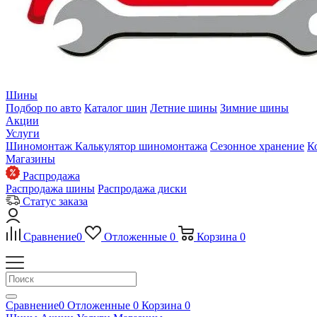
Шины
Подбор по авто
Каталог шин
Летние шины
Зимние шины
Акции
Услуги
Шиномонтаж
Калькулятор шиномонтажа
Сезонное хранение
К
Магазины
Распродажа
Распродажа шины
Распродажа диски
Статус заказа
Сравнение
0
Отложенные
0
Корзина
0
Сравнение
0
Отложенные
0
Корзина
0