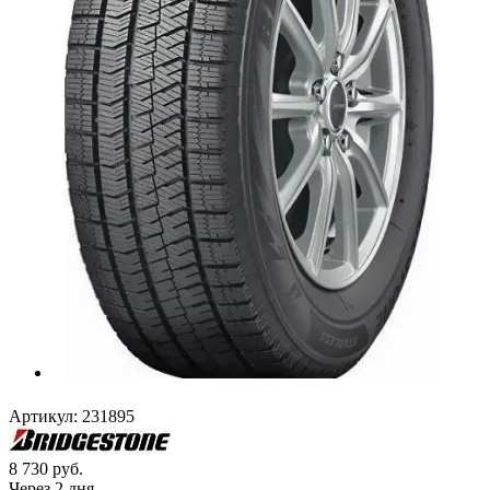
Артикул:
231895
8 730
руб.
Через 2 дня