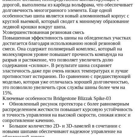
дорогой, выполнены из карбида вольфрама, что обеспечивает
долговечность многогранного элемента. Еще одной
особенностью шипа является новый алюминиевый корпус с
круглой выемкой, который сводит к минимуму образование
ледяной крошки вокруг шипа.
Усовершенствованная резиновая смесь
Повышенная эффективность шины на обледенелых участках
достигается благодаря использованию новой резиновой
смеси. Она содержит полимерный комплекс, который на
молекулярном уровне повышает прочность компаунда на
разрыв и растяжение, что позволяет увеличить долю
содержания «силики». В результате шина сохраняет
эластичность даже при очень низких температурах и лучше
противостоит истиранию. По сравнению с предшествующей
моделью, которая уже отличалась хорошей долговечностью,
это позволило увеличить срок службы шины более чем на
15%.
Ключевые особенности Bridgestone Blizzak Spike-03
• Обновленный рисунок протектора с более равномерным
распределением жесткости повышает курсовую устойчивость
и точность управления на высокой скорости, снижая износ и
сопротивление качению.
• Большое количество 2D- и 3D-ламелей в сочетании с
новыми шипами обеспечивают надежное управление на
обледенелой дороге.