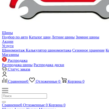
Шины
Подбор по авто
Каталог шин
Летние шины
Зимние шины
Акции
Услуги
Шиномонтаж
Калькулятор шиномонтажа
Сезонное хранение
К
Магазины
Распродажа
Распродажа шины
Распродажа диски
Статус заказа
Сравнение
0
Отложенные
0
Корзина
0
Сравнение
0
Отложенные
0
Корзина
0