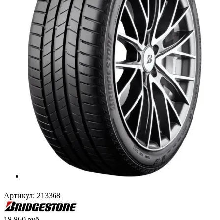
Артикул:
213368
18 860
руб.