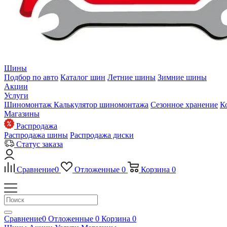
Шины
Подбор по авто
Каталог шин
Летние шины
Зимние шины
Акции
Услуги
Шиномонтаж
Калькулятор шиномонтажа
Сезонное хранение
К
Магазины
Распродажа
Распродажа шины
Распродажа диски
Статус заказа
Сравнение
0
Отложенные
0
Корзина
0
Сравнение
0
Отложенные
0
Корзина
0