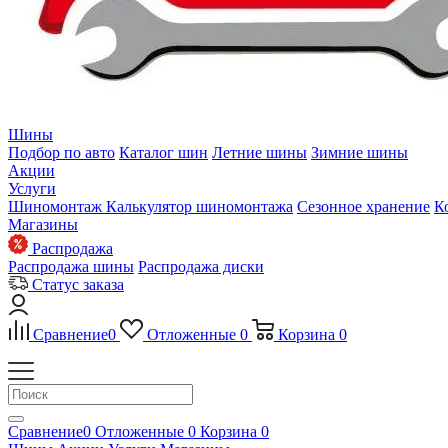
Шины
Подбор по авто
Каталог шин
Летние шины
Зимние шины
Акции
Услуги
Шиномонтаж
Калькулятор шиномонтажа
Сезонное хранение
К
Магазины
Распродажа
Распродажа шины
Распродажа диски
Статус заказа
Сравнение
0
Отложенные
0
Корзина
0
Сравнение
0
Отложенные
0
Корзина
0