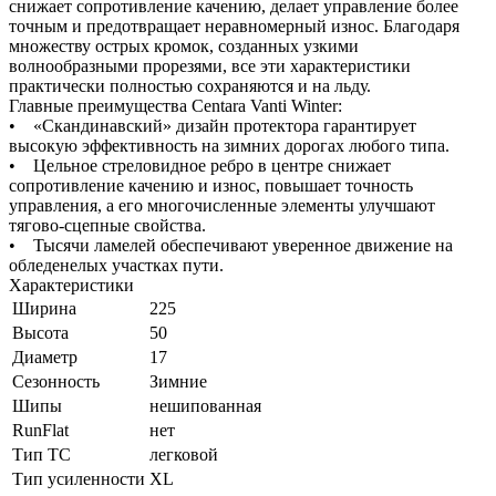
снижает сопротивление качению, делает управление более
точным и предотвращает неравномерный износ. Благодаря
множеству острых кромок, созданных узкими
волнообразными прорезями, все эти характеристики
практически полностью сохраняются и на льду.
Главные преимущества Centara Vanti Winter:
• «Скандинавский» дизайн протектора гарантирует
высокую эффективность на зимних дорогах любого типа.
• Цельное стреловидное ребро в центре снижает
сопротивление качению и износ, повышает точность
управления, а его многочисленные элементы улучшают
тягово-сцепные свойства.
• Тысячи ламелей обеспечивают уверенное движение на
обледенелых участках пути.
Характеристики
Ширина
225
Высота
50
Диаметр
17
Сезонность
Зимние
Шипы
нешипованная
RunFlat
нет
Тип ТС
легковой
Тип усиленности
XL