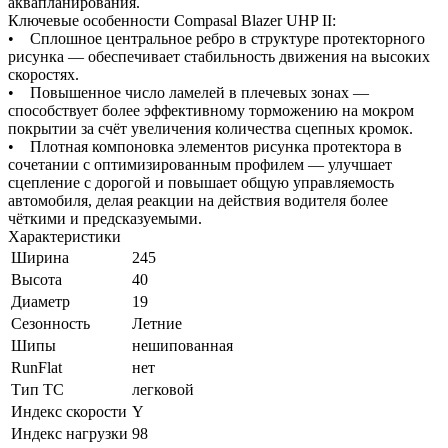
аквапланирования.
Ключевые особенности Compasal Blazer UHP II:
• Сплошное центральное ребро в структуре протекторного
рисунка — обеспечивает стабильность движения на высоких
скоростях.
• Повышенное число ламелей в плечевых зонах —
способствует более эффективному торможению на мокром
покрытии за счёт увеличения количества сцепных кромок.
• Плотная компоновка элементов рисунка протектора в
сочетании с оптимизированным профилем — улучшает
сцепление с дорогой и повышает общую управляемость
автомобиля, делая реакции на действия водителя более
чёткими и предсказуемыми.
Характеристики
Ширина
245
Высота
40
Диаметр
19
Сезонность
Летние
Шипы
нешипованная
RunFlat
нет
Тип ТС
легковой
Индекс скорости
Y
Индекс нагрузки
98