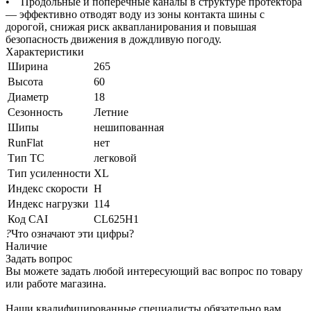
• Продольные и поперечные каналы в структуре протектора
— эффективно отводят воду из зоны контакта шины с
дорогой, снижая риск аквапланирования и повышая
безопасность движения в дождливую погоду.
Характеристики
Ширина
265
Высота
60
Диаметр
18
Сезонность
Летние
Шипы
нешипованная
RunFlat
нет
Тип ТС
легковой
Тип усиленности
XL
Индекс скорости
H
Индекс нагрузки
114
Код CAI
CL625H1
?
Что означают эти цифры?
Наличие
Задать вопрос
Вы можете задать любой интересующий вас вопрос по товару
или работе магазина.
Наши квалифицированные специалисты обязательно вам