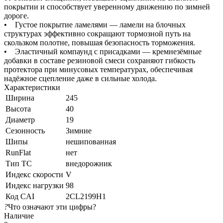
покрытии и способствует уверенному движению по зимней
дороге.
• Густое покрытие ламелями — ламели на блочных
структурах эффективно сокращают тормозной путь на
скользком полотне, повышая безопасность торможения.
• Эластичный компаунд с присадками — кремнезёмные
добавки в составе резиновой смеси сохраняют гибкость
протектора при минусовых температурах, обеспечивая
надёжное сцепление даже в сильные холода.
Характеристики
Ширина
245
Высота
40
Диаметр
19
Сезонность
Зимние
Шипы
нешипованная
RunFlat
нет
Тип ТС
внедорожник
Индекс скорости
V
Индекс нагрузки
98
Код CAI
2CL2199H1
?
Что означают эти цифры?
Наличие