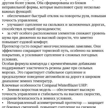
другим более узким. Оба сформированы из блоков
неправильной формы, которые выполняют сразу несколько
важных функций:
• обеспечивают быстрый отклик на повороты руля, повышая
точность управления;
• улучшают сцепление на скользких и заснеженных дорогах,
способствуя лучшей проходимости;
• за счёт особого расположения элементов снижают уровень
шума при движении на высокой скорости, что заметно
повышает ездовой комфорт.
Протектор густо покрыт многочисленными ламелями. Они
эффективно сокращают тормозной путь, особенно на зимних
покрытиях, и усиливают сцепление в сложных погодных
условиях.
Особая формула компаунда с кремнезёмными добавками
поддерживает эластичность резины даже при сильных
морозах. Это гарантирует стабильное сцепление и
предсказуемое поведение автомобиля на дороге в широком
диапазоне зимних температур.
Ключевые особенности Compasal WinterBlazer UHP:
• Зимняя скоростная модель — обеспечивает высокую
точность управления и стабильность на высоких скоростях,
сохраняя безопасность в зимних условиях.
• Ненаправленный асимметричный протектор — защищает
от боковых смещений, повышает сцепление на снежном