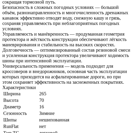
сокращая тормозной путь.
Безопасность в сложных погодных условиях — большой
объём, разнонаправленность и многочисленность дренажных
канавок эффективно отводят воду, снежную кашу и грязь,
сохраняя управляемость при неблагоприятных погодных
условиях.
Управляемость и манёвренность — продуманная геометрия
протектора и жёсткость конструкции обеспечивают лёгкость
маневрирования и стабильность на высоких скоростях.
Долговечность — оптимизированный состав резиновой смеси
и усиленная конструкция протектора увеличивают ходимость
шины при интенсивной эксплуатации.
Универсальность применения — модель подходит для
кроссоверов и внедорожников, основная часть эксплуатации
которых приходится на асфальтированные дороги, но при
этом сохраняет эффективность на заснеженных покрытиях.
Характеристики
Ширина
265
Высота
70
Диаметр
16
Сезонность
Зимние
Шипы
нешипованная
RunFlat
нет
Тип ТС
легковой