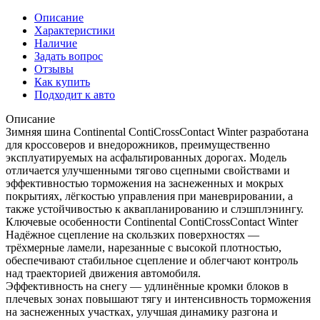
Описание
Характеристики
Наличие
Задать вопрос
Отзывы
Как купить
Подходит к авто
Описание
Зимняя шина Continental ContiCrossContact Winter разработана
для кроссоверов и внедорожников, преимущественно
эксплуатируемых на асфальтированных дорогах. Модель
отличается улучшенными тягово сцепными свойствами и
эффективностью торможения на заснеженных и мокрых
покрытиях, лёгкостью управления при маневрировании, а
также устойчивостью к аквапланированию и слэшплэнингу.
Ключевые особенности Continental ContiCrossContact Winter
Надёжное сцепление на скользких поверхностях —
трёхмерные ламели, нарезанные с высокой плотностью,
обеспечивают стабильное сцепление и облегчают контроль
над траекторией движения автомобиля.
Эффективность на снегу — удлинённые кромки блоков в
плечевых зонах повышают тягу и интенсивность торможения
на заснеженных участках, улучшая динамику разгона и