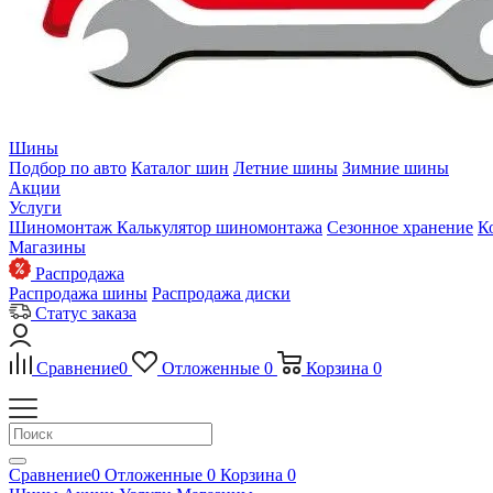
Шины
Подбор по авто
Каталог шин
Летние шины
Зимние шины
Акции
Услуги
Шиномонтаж
Калькулятор шиномонтажа
Сезонное хранение
К
Магазины
Распродажа
Распродажа шины
Распродажа диски
Статус заказа
Сравнение
0
Отложенные
0
Корзина
0
Сравнение
0
Отложенные
0
Корзина
0