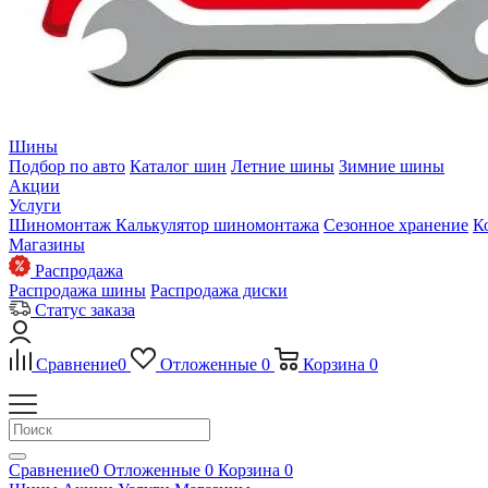
Шины
Подбор по авто
Каталог шин
Летние шины
Зимние шины
Акции
Услуги
Шиномонтаж
Калькулятор шиномонтажа
Сезонное хранение
К
Магазины
Распродажа
Распродажа шины
Распродажа диски
Статус заказа
Сравнение
0
Отложенные
0
Корзина
0
Сравнение
0
Отложенные
0
Корзина
0