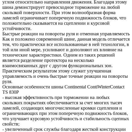
углом относительно направления движения. Благодаря этому
шина демонстрирует превосходное торможение на любой
скользкой поверхности. При этом волнообразная форма
ламелей ограничивает поперечную подвижность блоков, что
положительно сказывается на сцеплении и курсовой
устойчивости.
Быстрые реакции на повороты руля и отменная управляемость
Как и положено современной шине, данная модель отличается
тем, что практически все использованные в ней технологии, в
той или иной мере, усиливают и дополняют их влияние на
технические характеристики. Одним из таких решений
является разделение протектора на несколько
взаимосвязанных друг с другом функциональных зон.
Практическим результатом этому служит улучшенная
управляемость и очень быстрые точные реакции на повороты
руля.
Основные особенности шины Continental ContiWinterContact
TS 830P
- высокая эффективность при торможении на любых
скользких покрытиях обеспечивается за счет многих тысяч
ламелей, создающих многочисленные кромки сцепления и
ограничивающих при этом поперечную подвижность блоков,
что улучшает курсовую устойчивость и стабильность сцепных
свойств;
- увеличенный срок службы благодаря жесткой конструкции