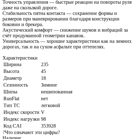
Точность управления — быстрые реакции на повороты руля
даже на скользкой дороге.
Стабильность пятна контакта — сохранение формы и
размеров при маневрировании благодаря конструкции
боковин и брекера.
Акустический комфорт — снижение шумов и вибраций за
счёт продуманной геометрии канавок.
Универсальность — хорошие характеристики как на зимних
дорогах, так и на сухом асфальте при оттепелях.
Характеристики
Ширина
235
Высота
45
Диаметр
18
Сезонность
Зимние
Шипы
нешипованная
RunFlat
нет
Тип ТС
легковой
Индекс скорости
V
Индекс нагрузки
98
Код CAI
353928
?
Что означают эти цифры?
Наличие