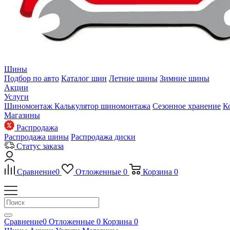
Шины
Подбор по авто
Каталог шин
Летние шины
Зимние шины
Акции
Услуги
Шиномонтаж
Калькулятор шиномонтажа
Сезонное хранение
К
Магазины
Распродажа
Распродажа шины
Распродажа диски
Статус заказа
Сравнение
0
Отложенные
0
Корзина
0
Сравнение
0
Отложенные
0
Корзина
0