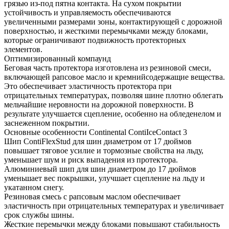
грязью из-под пятна контакта. На сухом покрытии
устойчивость и управляемость обеспечиваются
увеличенными размерами зоны, контактирующей с дорожной
поверхностью, и жесткими перемычками между блоками,
которые ограничивают подвижность протекторных
элементов.
Оптимизированный компаунд
Беговая часть протектора изготовлена из резиновой смеси,
включающей рапсовое масло и кремнийсодержащие вещества.
Это обеспечивает эластичность протектора при
отрицательных температурах, позволяя шине плотно облегать
мельчайшие неровности на дорожной поверхности. В
результате улучшается сцепление, особенно на обледенелом и
заснеженном покрытии.
Основные особенности Continental ContiIceContact 3
Шип ContiFlexStud для шин диаметром от 17 дюймов
повышает тяговое усилие и тормозные свойства на льду,
уменьшает шум и риск выпадения из протектора.
Алюминиевый шип для шин диаметром до 17 дюймов
уменьшает вес покрышки, улучшает сцепление на льду и
укатанном снегу.
Резиновая смесь с рапсовым маслом обеспечивает
эластичность при отрицательных температурах и увеличивает
срок службы шины.
Жесткие перемычки между блоками повышают стабильность