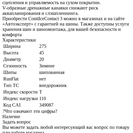
сцепления и управляемость на сухом покрытии.
V-образные дренажные канавки снижают риск
аквапланирования и слэшпленнинга.
Приобрести ContiIceContact 3 можно в магазинах и на сайте
«Автоэксперт» с гарантией на шины. Также доступны услуги
хранения шин и шиномонтажа, для вашей безопасности и
комфорта
Характеристики
Ширина
275
Высота
45
Диаметр
20
Сезонность
Зимние
Шипы
шипованная
RunFlat
нет
Тип ТС
внедорожник
Индекс скорости
T
Индекс нагрузки
110
Код CAI
349087
?
Что означают эти цифры?
Наличие
Задать вопрос
Вы можете задать любой интересующий вас вопрос по товару
или работе магазина.