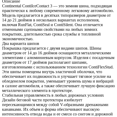
Описание
Continental ContiIceContact 3 — это зимняя шина, подходящая
практически к любому современному легковому автомобилю.
Модель предлагается в десятках типоразмеров диаметром от
14 до 21 дюймов в нескольких вариантах исполнения,
включая RunFlat, ContiSeal и ContiSilent. Она отличается
отменными сцепными свойствами на любых зимних
покрытиях, длительностью срока службы и топливной
экономичностью.
Два варианта шипов
Покрышка предлагается с двумя видами шипов. Шины
диаметром от 14 до 16 дюймов оснащаются металлическими
элементами с алюминиевым корпусом. Изделия с посадочным
диаметром от 17 дюймов располагают шипами,
изготовленными с использованием технологии ContiFlexStud.
Эти шипы помещены внутрь эластичной оболочки, что
обеспечивает их подвижность и улучшает тяговое усилие на
обледенелом покрытии, уменьшает уровень шума и вибраций
в салоне автомобиля, а также обеспечивает лучшую фиксацию
металлического элемента в протекторе.
Стабильная управляемость в любых дорожных условиях
Дизайн беговой части протектора изобилует
пересекающимися между собой V-образными дренажными
канавками. Их объем и форма обеспечивают высокую
интенсивность отвода воды и ее смеси со снегом и дорожной