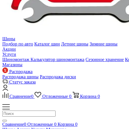
Шины
Подбор по авто
Каталог шин
Летние шины
Зимние шины
Акции
Услуги
Шиномонтаж
Калькулятор шиномонтажа
Сезонное хранение
К
Магазины
Распродажа
Распродажа шины
Распродажа диски
Статус заказа
Сравнение
0
Отложенные
0
Корзина
0
Сравнение
0
Отложенные
0
Корзина
0