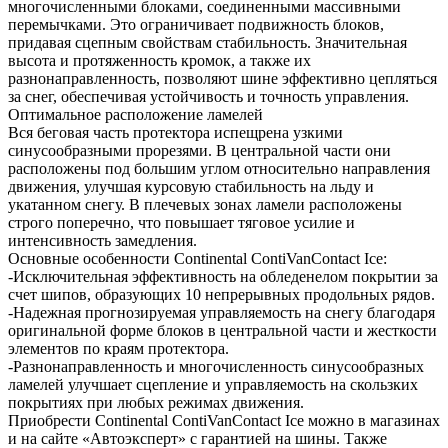
многочисленными блоками, соединенными массивными
перемычками. Это ограничивает подвижность блоков,
придавая сцепным свойствам стабильность. Значительная
высота и протяженность кромок, а также их
разнонаправленность, позволяют шине эффективно цепляться
за снег, обеспечивая устойчивость и точность управления.
Оптимальное расположение ламелей
Вся беговая часть протектора испещрена узкими
синусообразными прорезями. В центральной части они
расположены под большим углом относительно направления
движения, улучшая курсовую стабильность на льду и
укатанном снегу. В плечевых зонах ламели расположены
строго поперечно, что повышает тяговое усилие и
интенсивность замедления.
Основные особенности Continental ContiVanContact Ice:
-Исключительная эффективность на обледенелом покрытии за
счет шипов, образующих 10 непрерывных продольных рядов.
-Надежная прогнозируемая управляемость на снегу благодаря
оригинальной форме блоков в центральной части и жесткости
элементов по краям протектора.
-Разнонаправленность и многочисленность синусообразных
ламелей улучшает сцепление и управляемость на скользких
покрытиях при любых режимах движения.
Приобрести Continental ContiVanContact Ice можно в магазинах
и на сайте «Автоэксперт» с гарантией на шины. Также