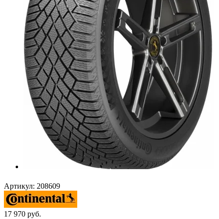
Артикул:
208609
17 970
руб.