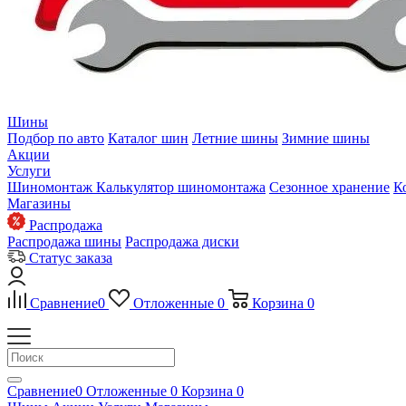
Шины
Подбор по авто
Каталог шин
Летние шины
Зимние шины
Акции
Услуги
Шиномонтаж
Калькулятор шиномонтажа
Сезонное хранение
К
Магазины
Распродажа
Распродажа шины
Распродажа диски
Статус заказа
Сравнение
0
Отложенные
0
Корзина
0
Сравнение
0
Отложенные
0
Корзина
0