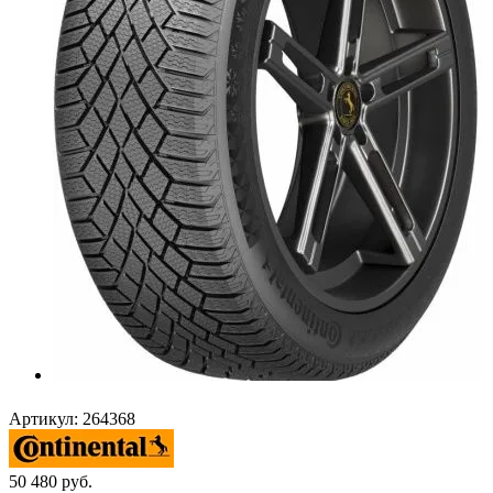
Артикул:
264368
50 480
руб.