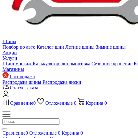
Шины
Подбор по авто
Каталог шин
Летние шины
Зимние шины
Акции
Услуги
Шиномонтаж
Калькулятор шиномонтажа
Сезонное хранение
К
Магазины
Распродажа
Распродажа шины
Распродажа диски
Статус заказа
Сравнение
0
Отложенные
0
Корзина
0
Сравнение
0
Отложенные
0
Корзина
0