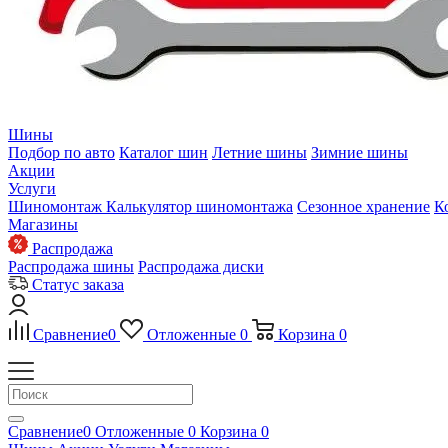
Шины
Подбор по авто
Каталог шин
Летние шины
Зимние шины
Акции
Услуги
Шиномонтаж
Калькулятор шиномонтажа
Сезонное хранение
К
Магазины
Распродажа
Распродажа шины
Распродажа диски
Статус заказа
Сравнение
0
Отложенные
0
Корзина
0
Сравнение
0
Отложенные
0
Корзина
0