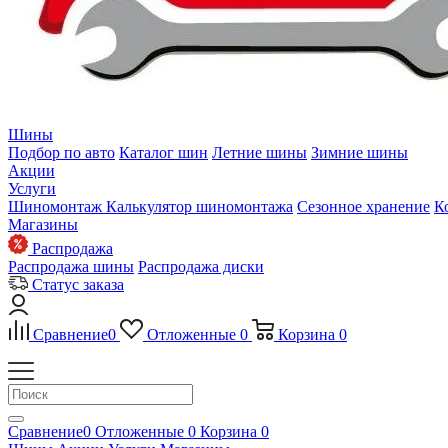
Шины
Подбор по авто
Каталог шин
Летние шины
Зимние шины
Акции
Услуги
Шиномонтаж
Калькулятор шиномонтажа
Сезонное хранение
К
Магазины
Распродажа
Распродажа шины
Распродажа диски
Статус заказа
Сравнение
0
Отложенные
0
Корзина
0
Сравнение
0
Отложенные
0
Корзина
0