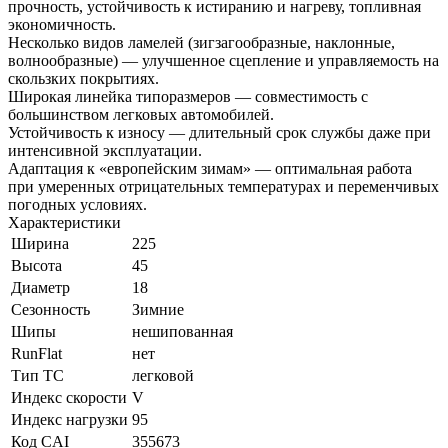
прочность, устойчивость к истиранию и нагреву, топливная
экономичность.
Несколько видов ламелей (зигзагообразные, наклонные,
волнообразные) — улучшенное сцепление и управляемость на
скользких покрытиях.
Широкая линейка типоразмеров — совместимость с
большинством легковых автомобилей.
Устойчивость к износу — длительный срок службы даже при
интенсивной эксплуатации.
Адаптация к «европейским зимам» — оптимальная работа
при умеренных отрицательных температурах и переменчивых
погодных условиях.
Характеристики
Ширина
225
Высота
45
Диаметр
18
Сезонность
Зимние
Шипы
нешипованная
RunFlat
нет
Тип ТС
легковой
Индекс скорости
V
Индекс нагрузки
95
Код CAI
355673