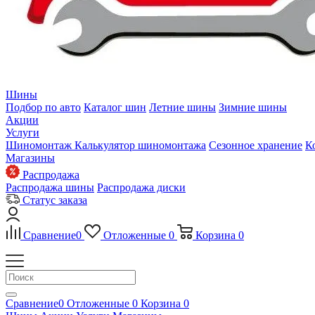
Шины
Подбор по авто
Каталог шин
Летние шины
Зимние шины
Акции
Услуги
Шиномонтаж
Калькулятор шиномонтажа
Сезонное хранение
К
Магазины
Распродажа
Распродажа шины
Распродажа диски
Статус заказа
Сравнение
0
Отложенные
0
Корзина
0
Сравнение
0
Отложенные
0
Корзина
0