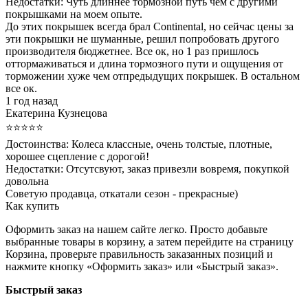
Недостатки:
Чуть длиннее тормозной путь чем с другими
покрышками на моем опыте.
До этих покрышек всегда брал Continental, но сейчас цены за
эти покрышки не шуманные, решил попробовать другого
производителя бюджетнее. Все ок, но 1 раз пришлось
оттормаживаться и длина тормозного пути и ощущения от
торможении хуже чем отпредыдущих покрышек. В остальном
все ок.
1 год назад
Екатерина Кузнецова
⭐⭐⭐⭐⭐
Достоинства:
Колеса классные, очень толстые, плотные,
хорошее сцепление с дорогой!
Недостатки:
Отсутсвуют, заказ привезли вовремя, покупкой
довольна
Советую продавца, откатали сезон - прекрасные)
Как купить
Оформить заказ на нашем сайте легко. Просто добавьте
выбранные товары в корзину, а затем перейдите на страницу
Корзина, проверьте правильность заказанных позиций и
нажмите кнопку «Оформить заказ» или «Быстрый заказ».
Быстрый заказ