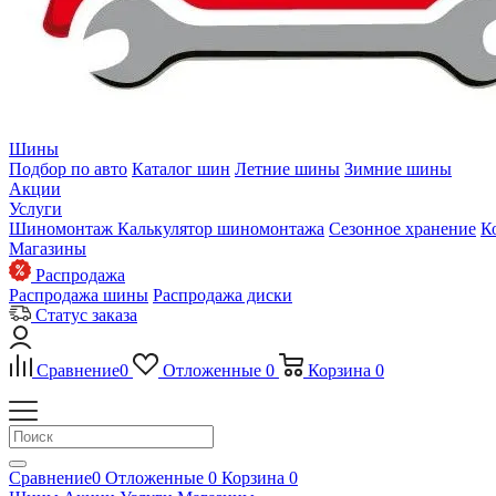
Шины
Подбор по авто
Каталог шин
Летние шины
Зимние шины
Акции
Услуги
Шиномонтаж
Калькулятор шиномонтажа
Сезонное хранение
К
Магазины
Распродажа
Распродажа шины
Распродажа диски
Статус заказа
Сравнение
0
Отложенные
0
Корзина
0
Сравнение
0
Отложенные
0
Корзина
0