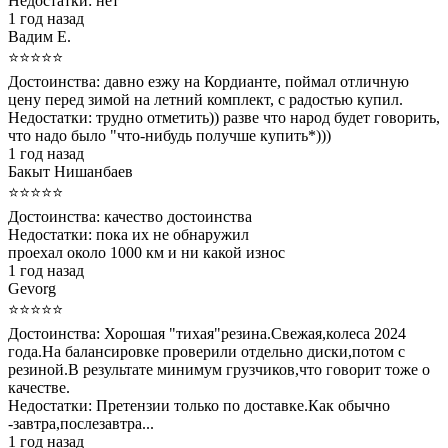
Недостатки:
нет
1 год назад
Вадим Е.
⭐⭐⭐⭐⭐
Достоинства:
давно езжу на Кордианте, поймал отличную
цену перед зимой на летний комплект, с радостью купил.
Недостатки:
трудно отметить)) разве что народ будет говорить,
что надо было "что-нибудь получше купить*)))
1 год назад
Бакыт Нишанбаев
⭐⭐⭐⭐⭐
Достоинства:
качество достоинства
Недостатки:
пока их не обнаружил
проехал около 1000 км и ни какой износ
1 год назад
Gevorg
⭐⭐⭐⭐⭐
Достоинства:
Хорошая "тихая"резина.Свежая,колеса 2024
года.На балансировке проверили отдельно диски,потом с
резиной.В результате минимум грузчиков,что говорит тоже о
качестве.
Недостатки:
Претензии только по доставке.Как обычно
-завтра,послезавтра...
1 год назад