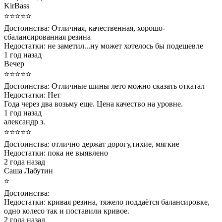
KirBass
⭐⭐⭐⭐⭐
Достоинства:
Отличная, качественная, хорошо-
сбалансированная резина
Недостатки:
не заметил...ну может хотелось бы подешевле
1 год назад
Вечер
⭐⭐⭐⭐⭐
Достоинства:
Отличные шины лето можно сказать откатал
Недостатки:
Нет
Года через два возьму еще. Цена качество на уровне.
1 год назад
александр з.
⭐⭐⭐⭐⭐
Достоинства:
отлично держат дорогу,тихие, мягкие
Недостатки:
пока не выявлено
2 года назад
Саша Лабутин
⭐
Достоинства:
Недостатки:
кривая резина, тяжело поддаётся балансировке,
одно колесо так и поставили кривое.
2 года назад