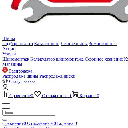
Шины
Подбор по авто
Каталог шин
Летние шины
Зимние шины
Акции
Услуги
Шиномонтаж
Калькулятор шиномонтажа
Сезонное хранение
К
Магазины
Распродажа
Распродажа шины
Распродажа диски
Статус заказа
Сравнение
0
Отложенные
0
Корзина
0
Сравнение
0
Отложенные
0
Корзина
0