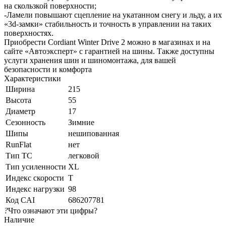
на скользкой поверхности;
-Ламели повышают сцепление на укатанном снегу и льду, а их
«3d-замки» стабильность и точность в управлении на таких
поверхностях.
Приобрести Cordiant Winter Drive 2 можно в магазинах и на
сайте «Автоэксперт» с гарантией на шины. Также доступны
услуги хранения шин и шиномонтажа, для вашей
безопасности и комфорта
Характеристики
Ширина
215
Высота
55
Диаметр
17
Сезонность
Зимние
Шипы
нешипованная
RunFlat
нет
Тип ТС
легковой
Тип усиленности
XL
Индекс скорости
T
Индекс нагрузки
98
Код CAI
686207781
?
Что означают эти цифры?
Наличие