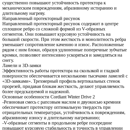
существенно повышают устойчивость протектора к
механическим повреждениям, абразивному истиранию и
длительному нагреву.
Направленный протекторный рисунок
Направленный протекторный рисунок содержит в центре
сплошное ребро со сложной формой из V-образных
сегментов. Они повышают курсовую устойчивость на
большой скорости. При этом жесткость и монолитность ребра
уменьшает сопротивление качению и износ. Расположенные
рядом с ним блоки, образуя удлиненные поперечные зубчатые
кромки, позволяют интенсивно ускоряться и замедляться на
снегу.
Ламели и 3D-замки
Эффективность работы протектора на скользкой и гладкой
поверхности обеспечивается несколькими тысячами ламелей с
«3D-замками». Трехмерный профиль вертикальных стенок
прорезей, придавая блокам жесткость, делают управляемость
более предсказуемой и надежной.
Основные особенности Cordiant Winter Drive 2
-Резиновая смесь с рапсовым маслом и двуокисью кремния
обеспечивает протектору оптимальную твердость при
отрицательных температурах, устойчивость к повреждениям,
абразивному износу и длительному нагреванию;
-V-образные сегменты в продольном ребре посередине
повышают курсовую стабильность и точность в управлении