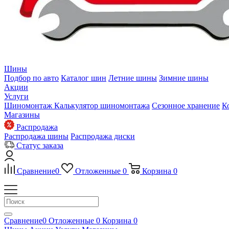
Шины
Подбор по авто
Каталог шин
Летние шины
Зимние шины
Акции
Услуги
Шиномонтаж
Калькулятор шиномонтажа
Сезонное хранение
К
Магазины
Распродажа
Распродажа шины
Распродажа диски
Статус заказа
Сравнение
0
Отложенные
0
Корзина
0
Сравнение
0
Отложенные
0
Корзина
0