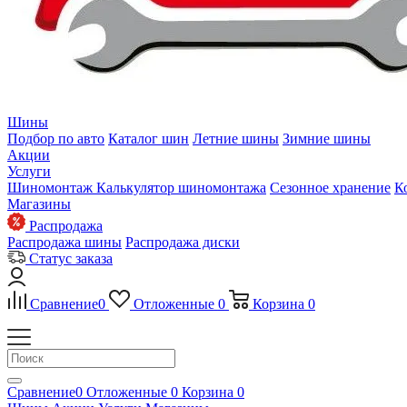
Шины
Подбор по авто
Каталог шин
Летние шины
Зимние шины
Акции
Услуги
Шиномонтаж
Калькулятор шиномонтажа
Сезонное хранение
К
Магазины
Распродажа
Распродажа шины
Распродажа диски
Статус заказа
Сравнение
0
Отложенные
0
Корзина
0
Сравнение
0
Отложенные
0
Корзина
0