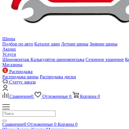
Шины
Подбор по авто
Каталог шин
Летние шины
Зимние шины
Акции
Услуги
Шиномонтаж
Калькулятор шиномонтажа
Сезонное хранение
К
Магазины
Распродажа
Распродажа шины
Распродажа диски
Статус заказа
Сравнение
0
Отложенные
0
Корзина
0
Сравнение
0
Отложенные
0
Корзина
0