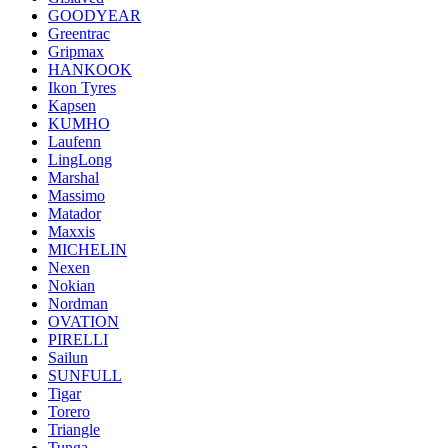
GOODYEAR
Greentrac
Gripmax
HANKOOK
Ikon Tyres
Kapsen
KUMHO
Laufenn
LingLong
Marshal
Massimo
Matador
Maxxis
MICHELIN
Nexen
Nokian
Nordman
OVATION
PIRELLI
Sailun
SUNFULL
Tigar
Torero
Triangle
Tunga