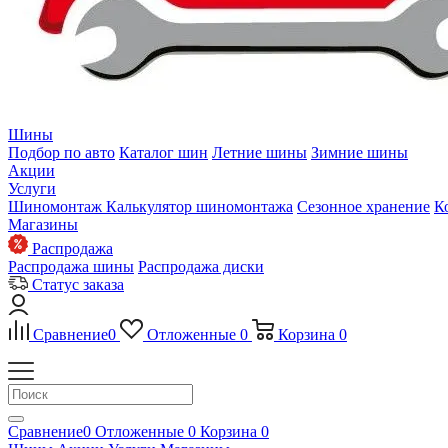
Шины
Подбор по авто
Каталог шин
Летние шины
Зимние шины
Акции
Услуги
Шиномонтаж
Калькулятор шиномонтажа
Сезонное хранение
К
Магазины
Распродажа
Распродажа шины
Распродажа диски
Статус заказа
Сравнение
0
Отложенные
0
Корзина
0
Сравнение
0
Отложенные
0
Корзина
0