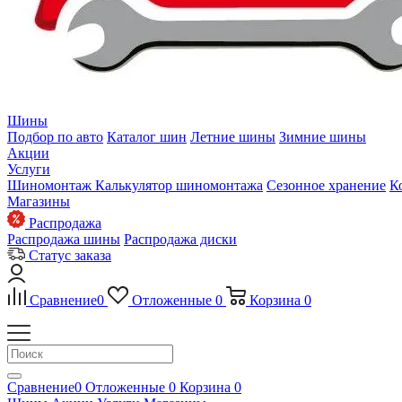
Шины
Подбор по авто
Каталог шин
Летние шины
Зимние шины
Акции
Услуги
Шиномонтаж
Калькулятор шиномонтажа
Сезонное хранение
К
Магазины
Распродажа
Распродажа шины
Распродажа диски
Статус заказа
Сравнение
0
Отложенные
0
Корзина
0
Сравнение
0
Отложенные
0
Корзина
0