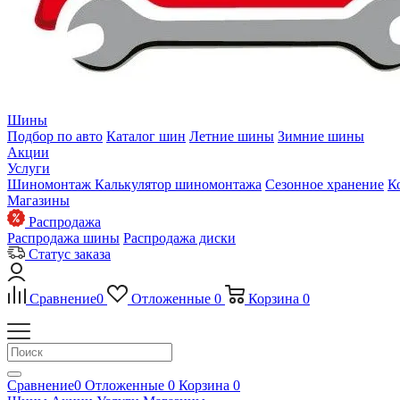
Шины
Подбор по авто
Каталог шин
Летние шины
Зимние шины
Акции
Услуги
Шиномонтаж
Калькулятор шиномонтажа
Сезонное хранение
К
Магазины
Распродажа
Распродажа шины
Распродажа диски
Статус заказа
Сравнение
0
Отложенные
0
Корзина
0
Сравнение
0
Отложенные
0
Корзина
0