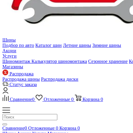
Шины
Подбор по авто
Каталог шин
Летние шины
Зимние шины
Акции
Услуги
Шиномонтаж
Калькулятор шиномонтажа
Сезонное хранение
К
Магазины
Распродажа
Распродажа шины
Распродажа диски
Статус заказа
Сравнение
0
Отложенные
0
Корзина
0
Сравнение
0
Отложенные
0
Корзина
0