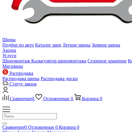
Шины
Подбор по авто
Каталог шин
Летние шины
Зимние шины
Акции
Услуги
Шиномонтаж
Калькулятор шиномонтажа
Сезонное хранение
К
Магазины
Распродажа
Распродажа шины
Распродажа диски
Статус заказа
Сравнение
0
Отложенные
0
Корзина
0
Сравнение
0
Отложенные
0
Корзина
0