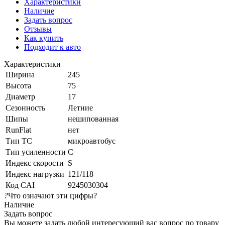
Характеристики
Наличие
Задать вопрос
Отзывы
Как купить
Подходит к авто
Характеристики
Ширина
245
Высота
75
Диаметр
17
Сезонность
Летние
Шипы
нешипованная
RunFlat
нет
Тип ТС
микроавтобус
Тип усиленности
С
Индекс скорости
S
Индекс нагрузки
121/118
Код CAI
9245030304
?
Что означают эти цифры?
Наличие
Задать вопрос
Вы можете задать любой интересующий вас вопрос по товару