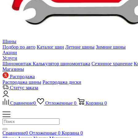
Шины
Подбор по авто
Каталог шин
Летние шины
Зимние шины
Акции
Услуги
Шиномонтаж
Калькулятор шиномонтажа
Сезонное хранение
К
Магазины
Распродажа
Распродажа шины
Распродажа диски
Статус заказа
Сравнение
0
Отложенные
0
Корзина
0
Сравнение
0
Отложенные
0
Корзина
0