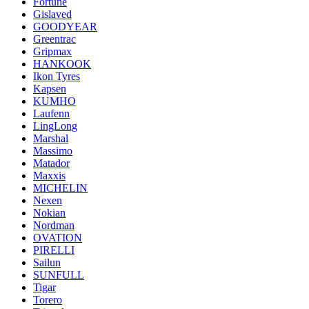
Fortune
Gislaved
GOODYEAR
Greentrac
Gripmax
HANKOOK
Ikon Tyres
Kapsen
KUMHO
Laufenn
LingLong
Marshal
Massimo
Matador
Maxxis
MICHELIN
Nexen
Nokian
Nordman
OVATION
PIRELLI
Sailun
SUNFULL
Tigar
Torero