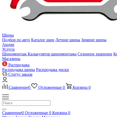
Шины
Подбор по авто
Каталог шин
Летние шины
Зимние шины
Акции
Услуги
Шиномонтаж
Калькулятор шиномонтажа
Сезонное хранение
К
Магазины
Распродажа
Распродажа шины
Распродажа диски
Статус заказа
Сравнение
0
Отложенные
0
Корзина
0
Сравнение
0
Отложенные
0
Корзина
0