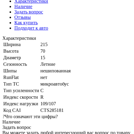
Характеристики
Наличие
Задать вопрос
Отзывы
Как купить
Подходит к авто
Характеристики
Ширина
215
Высота
70
Диаметр
15
Сезонность
Летние
Шипы
нешипованная
RunFlat
нет
Тип ТС
микроавтобус
Тип усиленности
C
Индекс скорости
R
Индекс нагрузки
109/107
Код CAI
CTS285181
?
Что означают эти цифры?
Наличие
Задать вопрос
Вы можете задать любой интересующий вас вопрос по товару