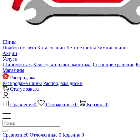
Шины
Подбор по авто
Каталог шин
Летние шины
Зимние шины
Акции
Услуги
Шиномонтаж
Калькулятор шиномонтажа
Сезонное хранение
К
Магазины
Распродажа
Распродажа шины
Распродажа диски
Статус заказа
Сравнение
0
Отложенные
0
Корзина
0
Сравнение
0
Отложенные
0
Корзина
0