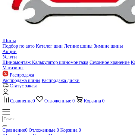
Шины
Подбор по авто
Каталог шин
Летние шины
Зимние шины
Акции
Услуги
Шиномонтаж
Калькулятор шиномонтажа
Сезонное хранение
К
Магазины
Распродажа
Распродажа шины
Распродажа диски
Статус заказа
Сравнение
0
Отложенные
0
Корзина
0
Сравнение
0
Отложенные
0
Корзина
0