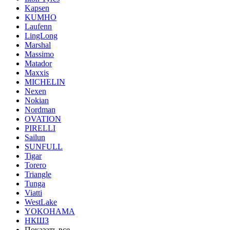
Kapsen
KUMHO
Laufenn
LingLong
Marshal
Massimo
Matador
Maxxis
MICHELIN
Nexen
Nokian
Nordman
OVATION
PIRELLI
Sailun
SUNFULL
Tigar
Torero
Triangle
Tunga
Viatti
WestLake
YOKOHAMA
НКШЗ
Показать все