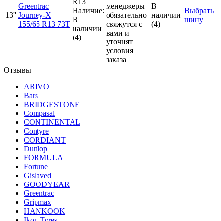
R13
Greentrac
менеджеры
В
Наличие:
Выбрать
13''
Journey-X
обязательно
наличии
В
шину
155/65 R13 73T
свяжутся с
(4)
наличии
вами и
(4)
уточнят
условия
заказа
Отзывы
ARIVO
Bars
BRIDGESTONE
Compasal
CONTINENTAL
Contyre
CORDIANT
Dunlop
FORMULA
Fortune
Gislaved
GOODYEAR
Greentrac
Gripmax
HANKOOK
Ikon Tyres