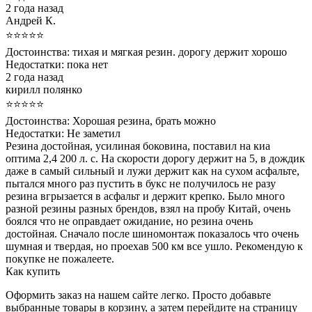
2 года назад
Андрей К.
⭐⭐⭐⭐⭐
Достоинства:
тихая и мягкая резин. дорогу держит хорошо
Недостатки:
пока нет
2 года назад
кирилл полянко
⭐⭐⭐⭐⭐
Достоинства:
Хорошая резина, брать можно
Недостатки:
Не заметил
Резина достойная, усилиная боковина, поставил на киа
оптима 2,4 200 л. с. На скорости дорогу держит на 5, в дождик
даже в самый сильный и лужи держит как на сухом асфальте,
пытался много раз пустить в букс не получилось не разу
резина вгрызается в асфальт и держит крепко. Было много
разной резины разных брендов, взял на пробу Китай, очень
боялся что не оправдает ожидание, но резина очень
достойная. Сначало после шиномонтаж показалось что очень
шумная и твердая, но проехав 500 км все ушло. Рекомендую к
покупке не пожалеете.
Как купить
Оформить заказ на нашем сайте легко. Просто добавьте
выбранные товары в корзину, а затем перейдите на страницу